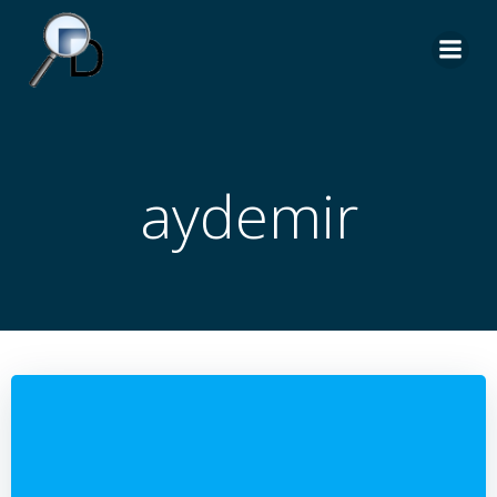
İçeriğe
geç
aydemir