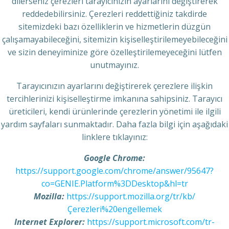
dilerseniz çerezleri tarayıcınızın ayarlarını değiştirerek
reddedebilirsiniz. Çerezleri reddettiğiniz takdirde
sitemizdeki bazı özelliklerin ve hizmetlerin düzgün
çalışamayabileceğini, sitemizin kişiselleştirilemeyebileceğini
ve sizin deneyiminize göre özelleştirilemeyeceğini lütfen
unutmayınız.
Tarayıcınızın ayarlarını değiştirerek çerezlere ilişkin
tercihlerinizi kişiselleştirme imkanına sahipsiniz. Tarayıcı
üreticileri, kendi ürünlerinde çerezlerin yönetimi ile ilgili
yardım sayfaları sunmaktadır. Daha fazla bilgi için aşağıdaki
linklere tıklayınız:
Google Chrome:
https://support.google.com/chrome/answer/95647?
co=GENIE.Platform%3DDesktop&hl=tr
Mozilla:
https://support.mozilla.org/tr/kb/
Çerezleri%20engellemek
Internet Explorer:
https://support.microsoft.com/tr-