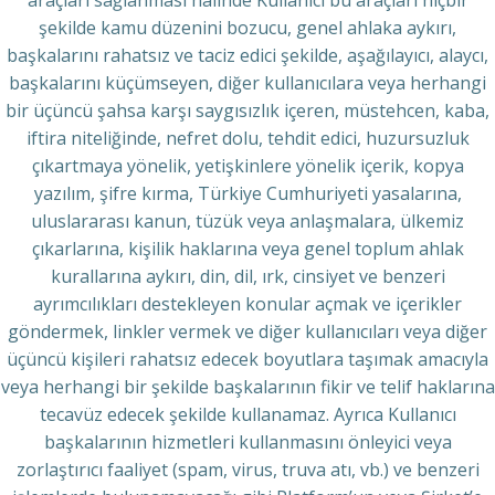
araçları sağlanması halinde Kullanıcı bu araçları hiçbir
şekilde kamu düzenini bozucu, genel ahlaka aykırı,
başkalarını rahatsız ve taciz edici şekilde, aşağılayıcı, alaycı,
başkalarını küçümseyen, diğer kullanıcılara veya herhangi
bir üçüncü şahsa karşı saygısızlık içeren, müstehcen, kaba,
iftira niteliğinde, nefret dolu, tehdit edici, huzursuzluk
çıkartmaya yönelik, yetişkinlere yönelik içerik, kopya
yazılım, şifre kırma, Türkiye Cumhuriyeti yasalarına,
uluslararası kanun, tüzük veya anlaşmalara, ülkemiz
çıkarlarına, kişilik haklarına veya genel toplum ahlak
kurallarına aykırı, din, dil, ırk, cinsiyet ve benzeri
ayrımcılıkları destekleyen konular açmak ve içerikler
göndermek, linkler vermek ve diğer kullanıcıları veya diğer
üçüncü kişileri rahatsız edecek boyutlara taşımak amacıyla
veya herhangi bir şekilde başkalarının fikir ve telif haklarına
tecavüz edecek şekilde kullanamaz. Ayrıca Kullanıcı
başkalarının hizmetleri kullanmasını önleyici veya
zorlaştırıcı faaliyet (spam, virus, truva atı, vb.) ve benzeri