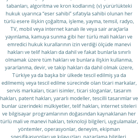
tabanları, algoritma ve kron kodlarını); (v) yürürlükteki
hukuk uyarınca “eser sahibi” sıfatıyla sahibi olunan her
türlü esere ilişkin çoğaltma, işleme, yayma, temsil, radyo,
TV, mobil veya internet kanalı ile veya sair araçlarla
yayınlama, kamuya sunma gibi her türlü mali hakları ve
emredici hukuk kurallarının izin verdiği ölçüde manevi
hakları ve telif hakları da dahil ve fakat bunlarla sınırlı
olmamak üzere tüm hakları ve bunlara ilişkin kullanma,
yararlanma, devir, ve takip hakları da dahil olmak üzere,
Türkiye ya da başka bir ülkede tescil edilmiş ya da
edilmemiş veya tescil edilme sürecinde olan ticari markalar,
servis markaları, ticari isimler, ticari sloganlar, tasarım
hakları, patent hakları, yararlı modeller, tescilli tasarımlar ve
bunlar üzerindeki mülkiyetler, telif hakları, internet siteleri
ve bilgisayar programlarının doğasından kaynaklanan her
türlü mali ve manevi hakları, teknoloji bilgileri, uygulamalar,
yöntemler, operasyonlar, deneyim, ekipman
spesifikasyonları ve kılavuzları, pazarlama bilgileri,