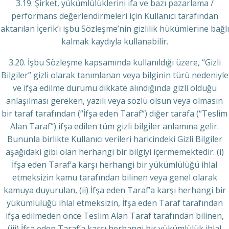
3.19. Şirket, yükümlülüklerini ifa ve bazı pazarlama /
performans değerlendirmeleri için Kullanıcı tarafından
aktarılan İçerik’i işbu Sözleşme’nin gizlilik hükümlerine bağlı
kalmak kaydıyla kullanabilir.
3.20. İşbu Sözleşme kapsamında kullanıldığı üzere, “Gizli
Bilgiler” gizli olarak tanımlanan veya bilginin türü nedeniyle
ve ifşa edilme durumu dikkate alındığında gizli olduğu
anlaşılması gereken, yazılı veya sözlü olsun veya olmasın
bir taraf tarafından (“İfşa eden Taraf“) diğer tarafa (“Teslim
Alan Taraf“) ifşa edilen tüm gizli bilgiler anlamına gelir.
Bununla birlikte Kullanıcı verileri haricindeki Gizli Bilgiler
aşağıdaki gibi olan herhangi bir bilgiyi içermemektedir: (i)
İfşa eden Taraf’a karşı herhangi bir yükümlülüğü ihlal
etmeksizin kamu tarafından bilinen veya genel olarak
kamuya duyurulan, (ii) İfşa eden Taraf’a karşı herhangi bir
yükümlülüğü ihlal etmeksizin, İfşa eden Taraf tarafından
ifşa edilmeden önce Teslim Alan Taraf tarafından bilinen,
(iii) İfşa eden Taraf’a karşı herhangi bir yükümlülük ihlal