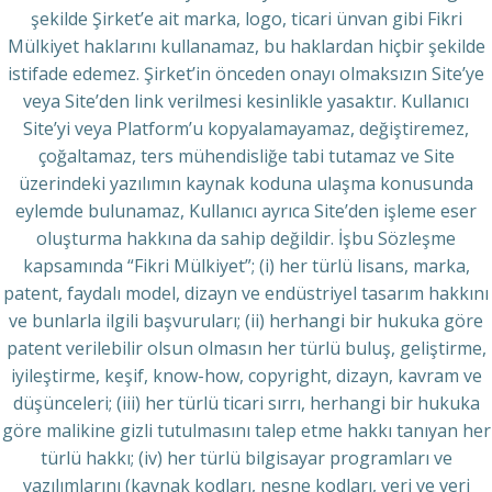
şekilde Şirket’e ait marka, logo, ticari ünvan gibi Fikri
Mülkiyet haklarını kullanamaz, bu haklardan hiçbir şekilde
istifade edemez. Şirket’in önceden onayı olmaksızın Site’ye
veya Site’den link verilmesi kesinlikle yasaktır. Kullanıcı
Site’yi veya Platform’u kopyalamayamaz, değiştiremez,
çoğaltamaz, ters mühendisliğe tabi tutamaz ve Site
üzerindeki yazılımın kaynak koduna ulaşma konusunda
eylemde bulunamaz, Kullanıcı ayrıca Site’den işleme eser
oluşturma hakkına da sahip değildir. İşbu Sözleşme
kapsamında “Fikri Mülkiyet”; (i) her türlü lisans, marka,
patent, faydalı model, dizayn ve endüstriyel tasarım hakkını
ve bunlarla ilgili başvuruları; (ii) herhangi bir hukuka göre
patent verilebilir olsun olmasın her türlü buluş, geliştirme,
iyileştirme, keşif, know-how, copyright, dizayn, kavram ve
düşünceleri; (iii) her türlü ticari sırrı, herhangi bir hukuka
göre malikine gizli tutulmasını talep etme hakkı tanıyan her
türlü hakkı; (iv) her türlü bilgisayar programları ve
yazılımlarını (kaynak kodları, nesne kodları, veri ve veri