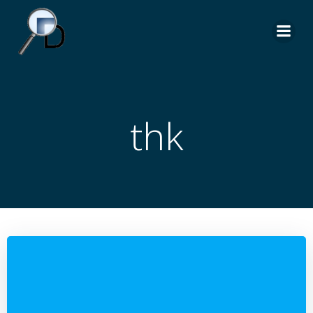
İçeriğe
geç
thk